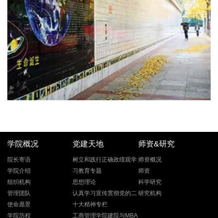
学院概况
党建天地
师资&研究
院长寄语
树立和践行正确政绩观学
师资概况
学院介绍
习教育专题
师资
组织机构
思想理论
科学研究
管理团队
认真学习宣传贯彻党的二
研究机构
使命愿景
十大精神专栏
学院历程
工商管理学院建院与MBA