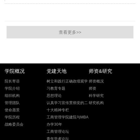
查看更多>>
学院概况
党建天地
师资&研究
院长寄语
树立和践行正确政绩观学
师资概况
学院介绍
习教育专题
师资
组织机构
思想理论
科学研究
管理团队
认真学习宣传贯彻党的二
研究机构
使命愿景
十大精神专栏
学院历程
工商管理学院建院与MBA
战略委员会
办学30年
工商管理论坛
青年学者论坛