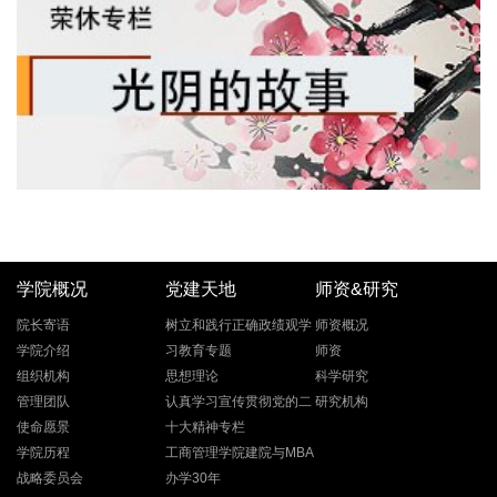
学院概况
党建天地
师资&研究
院长寄语
树立和践行正确政绩观学
师资概况
学院介绍
习教育专题
师资
组织机构
思想理论
科学研究
管理团队
认真学习宣传贯彻党的二
研究机构
使命愿景
十大精神专栏
学院历程
工商管理学院建院与MBA
战略委员会
办学30年