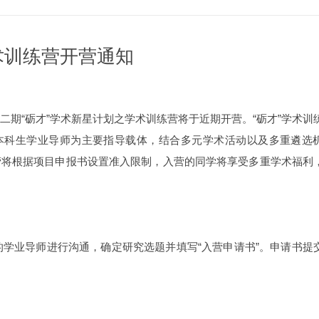
术训练营开营通知
期“砺才”学术新星计划之学术训练营将于近期开营。“砺才”学术训
以本科生学业导师为主要指导载体，结合多元学术活动以及多重遴选
营将根据项目申报书设置准入限制，入营的同学将享受多重学术福利
的学业导师进行沟通，确定研究选题并填写“入营申请书”。申请书提