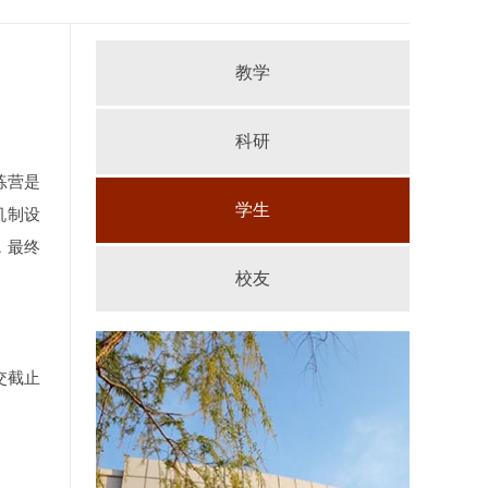
教学
科研
练营是
学生
机制设
，最终
校友
交截止