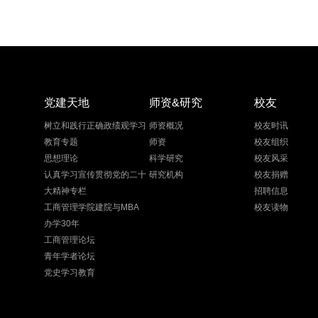
党建天地
师资&研究
校友
树立和践行正确政绩观学习
师资概况
校友时讯
教育专题
师资
校友组织
思想理论
科学研究
校友风采
认真学习宣传贯彻党的二十
研究机构
校友捐赠
大精神专栏
招聘信息
工商管理学院建院与MBA
校友读物
办学30年
工商管理论坛
青年学者论坛
党史学习教育