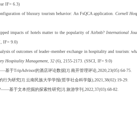
ear IF=
6.3
)
 configuration of bluxury tourism behavior: An FsQCA application.
Cornell Hosp
ipped impacts of hotels matter to the popularity of Airbnb?
International Jou
I, IF=
9.0
)
alysis of outcomes of leader–member exchange in hospitality and tourism: wh
ary Hospitality Management
,
32
(6), 2155-2173. (SSCI, IF=
9.0
)
——基于
TripAdvisor
的酒店评论数据
[J].
南开管理评论
,2020,23(05):64-75.
的行为研究
[J].
云南民族大学学报
(
哲学社会科学版
),2021,38(02):19-29.
?
——基于文本挖掘的探索性研究
[J].
旅游学刊
,2022,37(03):68-82.