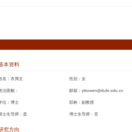
基本资料
姓名：
衣博文
性别：
女
政治面貌：
邮箱：
yibowen@dufe.edu.cn
学位：
博士
职称：
副教授
硕士生导师：
是
博士生导师：
否
研究方向