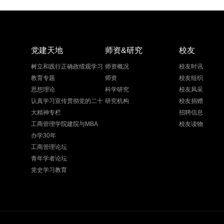
党建天地
师资&研究
校友
树立和践行正确政绩观学习
师资概况
校友时讯
教育专题
师资
校友组织
思想理论
科学研究
校友风采
认真学习宣传贯彻党的二十
研究机构
校友捐赠
大精神专栏
招聘信息
工商管理学院建院与MBA
校友读物
办学30年
工商管理论坛
青年学者论坛
党史学习教育