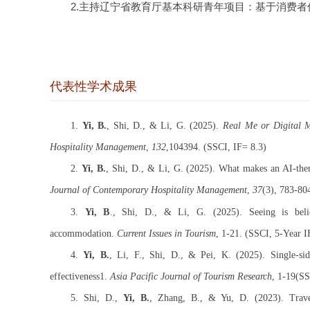
2.主持辽宁省教育厅基本科研青年项目：基于消费
代表性学术成果
1.
Yi, B.
, Shi, D., & Li, G. (2025).
Real Me or Digital 
Hospitality Management
,
132
,104394.
(SSCI, IF= 8.
3
)
2.
Yi, B.
, Shi, D., & Li, G. (2025). What makes an AI-the
Journal of Contemporary Hospitality Management
,
37
(3), 783-80
3.
Yi, B
., Shi, D., & Li, G. (2025). Seeing is belie
accommodation.
Current Issues in Tourism
, 1-21. (SSCI, 5-Year 
4.
Yi, B.
, Li, F., Shi, D., & Pei, K. (2025). Single-si
effectiveness1.
Asia Pacific Journal of Tourism Research
, 1-19(SS
5.
Shi, D.,
Yi, B.
, Zhang, B., & Yu, D. (2023). Travell