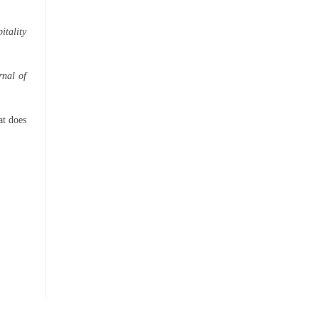
itality
rnal of
at does