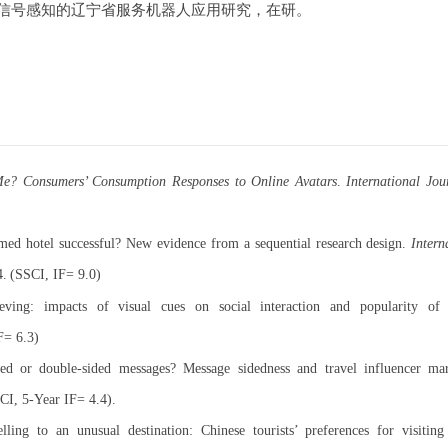
者信号感知的辽宁省服务机器人应用研究，在研。
Me? Consumers’ Consumption Responses to Online Avatars
.
International Jou
med hotel successful? New evidence from a sequential research design.
Intern
4
.
(SSCI, IF=
9.0
)
ving: impacts of visual cues on social interaction and popularity of 
IF=
6.3
)
ded or double-sided messages? Message sidedness and travel influencer ma
CI, 5-Year IF= 4.4).
ing to an unusual destination: Chinese tourists’ preferences for visitin