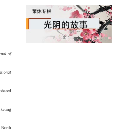
rnal of
ational
shared
rketing
g North