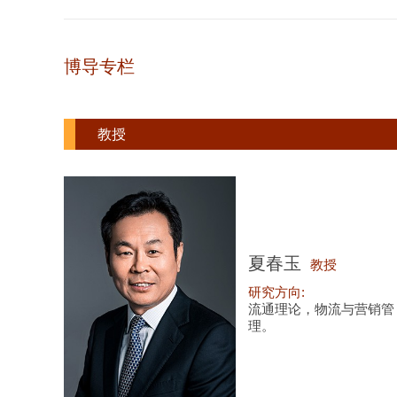
博导专栏
教授
夏春玉
教授
研究方向:
流通理论，物流与营销管
理。