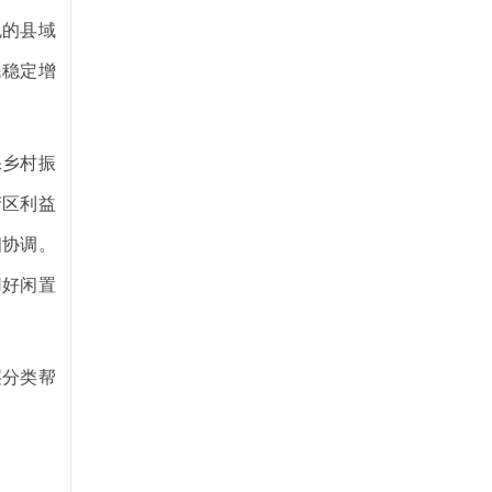
色的县域
民稳定增
保乡村振
产区利益
相协调。
用好闲置
层分类帮