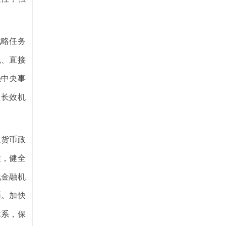
战略任务
税、直接
强中央事
理长效机
通货币政
性，健全
化金融机
币。加快
体系，保