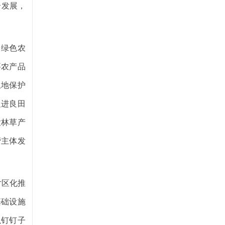
合发展，
、绿色农
要农产品
土地保护
促进良田
大林草产
营主体发
片区化推
基础设施
以钉钉子