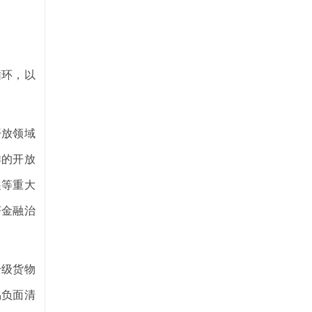
循环，以
开放领域
样的开放
展等重大
济金融治
升级货物
易负面清