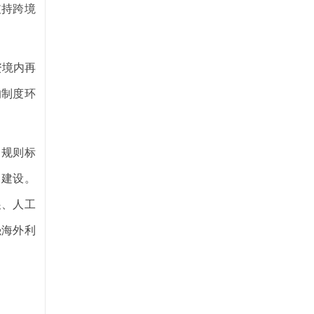
支持跨境
资境内再
的制度环
。
、规则标
目建设。
展、人工
强海外利