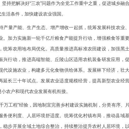
持把解决好“三农”问题作为全党工作重中之重，促进城乡融
代生活条件，加快建设农业强国。
持产量产能、生产生态、增产增收一起抓，统筹发展科技农业
业。加力实施新一轮千亿斤粮食产能提升行动，增强粮食等重
，统筹农用地布局优化。高质量推进高标准农田建设，加强黑
振兴行动，推进高端智能、丘陵山区适用农机装备研发应用，
现代设施农业，构建多元化食物供给体系。发展林下经济，壮
再延长三十年试点。发展农业适度规模经营，提高新型农业经
进小农户和现代农业发展有机衔接。
千万工程”经验，因地制宜完善乡村建设实施机制，分类有序、
服务便利度、人居环境舒适度。统筹优化村镇布局，推动县域
，稳步开展全域土地综合整治，持续整治提升农村人居环境，