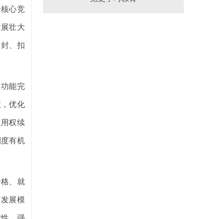
升核心竞
发展壮大
查封、扣
、功能完
数，优化
使用权续
制度有机
价格、就
济发展模
致性，强