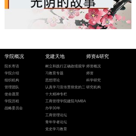
学院概况
党建天地
师资&研究
院长寄语
树立和践行正确政绩观学
师资概况
学院介绍
习教育专题
师资
组织机构
思想理论
科学研究
管理团队
认真学习宣传贯彻党的二
研究机构
使命愿景
十大精神专栏
学院历程
工商管理学院建院与MBA
战略委员会
办学30年
工商管理论坛
青年学者论坛
党史学习教育