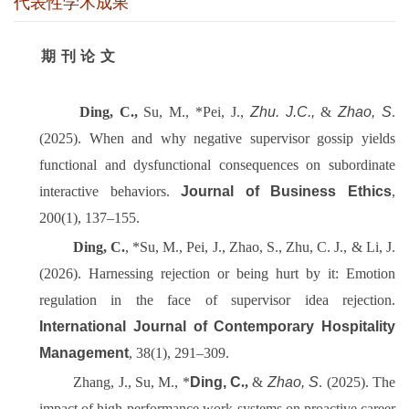
代表性学术成果
期刊论文
Ding, C
.,
Su, M., *Pei, J.,
Zhu. J.C.,
&
Zhao, S
.
(2025). When and why negative supervisor gossip yields
functional and dysfunctional consequences on subordinate
interactive behaviors.
Journal of Business Ethics
,
200(1), 137
–
155.
Ding, C.
, *Su, M., Pei, J., Zhao, S., Zhu, C. J., & Li, J.
(2026). Harnessing rejection or being hurt by it: Emotion
regulation in the face of supervisor idea rejection.
International Journal of Contemporary Hospitality
Management
, 38(1), 291
–
309.
Zhang, J., Su, M., *
Ding, C
.
,
&
Zhao, S
. (2025). The
impact of high-performance work systems on proactive career