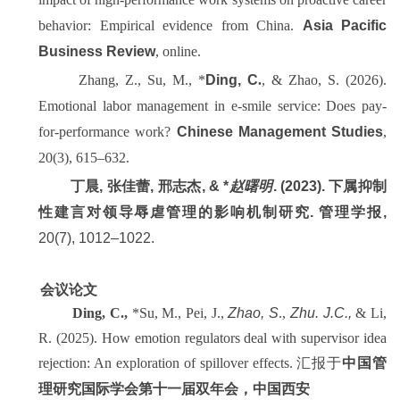
behavior: Empirical evidence from China.
Asia Pacific
Business Review
, online.
Zhang, Z., Su, M., *
Ding, C
.
, & Zhao, S. (2026).
Emotional labor management in e-smile service: Does pay-
for-performance work?
Chinese Management Studies
,
20(3), 615
–
632.
丁晨, 张佳蕾, 邢志杰, & *
赵曙明
. (2023). 下属抑制
性建言对领导辱虐管理的影响机制研究. 管理学报,
20(7), 1012–1022.
会议论文
Ding, C
.,
*Su, M., Pei, J.,
Zhao, S
.,
Zhu. J.C.,
& Li,
R. (2025). How emotion regulators deal with supervisor idea
rejection: An exploration of spillover effects.
汇报于
中国管
理研究国际学会第十一届双年会
，
中国
西安