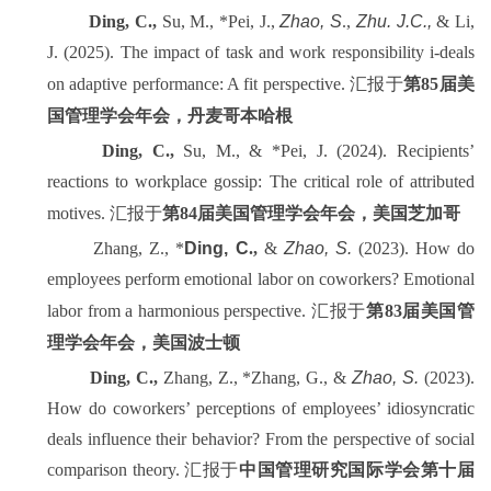
Ding, C.,
Su, M., *Pei, J.,
Zhao, S
.,
Zhu. J.C.,
& Li,
J. (2025). The impact of task and work responsibility i-deals
on adaptive performance: A fit perspective.
汇报于
第
85
届美
国管理学会年会
，
丹麦
哥本哈根
Ding, C
.,
Su, M., & *Pei, J. (2024). Recipients’
reactions to workplace gossip: The critical role of attributed
motives.
汇报于
第
84
届美国管理学会年会
，
美国芝加哥
Zhang, Z., *
Ding, C
.
,
&
Zhao, S.
(2023). How do
employees perform emotional labor on coworkers? Emotional
labor from a harmonious perspective.
汇报于
第
83
届美国管
理学会年会，美国波士顿
Ding, C.,
Zhang, Z., *Zhang, G., &
Zhao, S.
(2023).
How do coworkers’ perceptions of employees’ idiosyncratic
deals influence their behavior? From the perspective of social
comparison theory.
汇报于
中国管理研究国际学会第十届